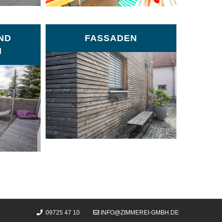
ND
FASSADEN
N
09725 47 10
INFO@ZIMMEREI-GMBH.DE