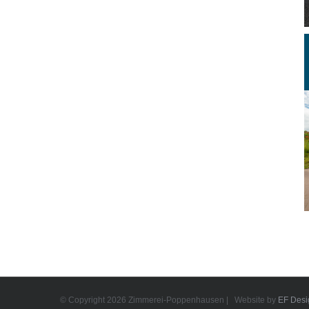
© Copyright
2026 Zimmerei-Poppenhausen | Website by
EF Desi